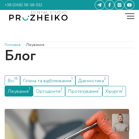
+38 (068) 38-38-532
Головна
/
Лікування
Блог
16
1
3
Всі
Гігієна та відбілювання
Діагностика
7
3
1
1
Лікування
Ортодонтія
Протезування
Хірургія