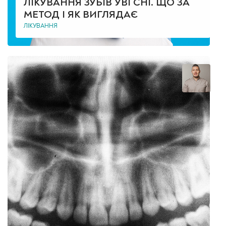
ЛІКУВАННЯ ЗУБІВ УВІ СНІ. ЩО ЗА
МЕТОД І ЯК ВИГЛЯДАЄ
ЛІКУВАННЯ